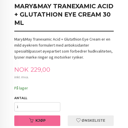
MARY&MAY TRANEXAMIC ACID
+ GLUTATHION EYE CREAM 30
ML
Mary&May Tranexamic Acid + Glutathion Eye Cream er en
mild øyekrem formulert med antioksidanter
spesialtilpasset øyepartiet som forbedrer hudkvaliteten,
lysner mørke ringer og motvirker rynker.
Pris
NOK
229,00
inkl. mva.
På lager
ANTALL
KJØP
ØNSKELISTE