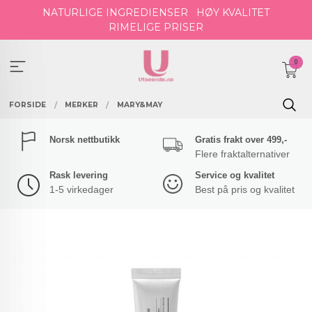
Gå
NATURLIGE INGREDIENSER
HØY KVALITET
til
RIMELIGE PRISER
innholdet
0
FORSIDE
MERKER
MARY&MAY
Norsk nettbutikk
Gratis frakt over 499,-
Flere fraktalternativer
Rask levering
Service og kvalitet
1-5 virkedager
Best på pris og kvalitet