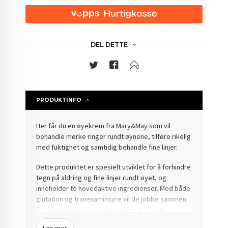
DEL DETTE
PRODUKTINFO
Her får du en øyekrem fra Mary&May som vil
behandle mørke ringer rundt øynene, tilføre rikelig
med fuktighet og samtidig behandle fine linjer.
Dette produktet er spesielt utviklet for å forhindre
tegn på aldring og fine linjer rundt øyet, og
inneholder to hovedaktive ingredienser.
Med både
glutation og tranexaminsyre vil de jobbe sammen
for å behandle og reparere ujevn hudtone.
Tranexamic Acid + Glutathione Eye Cream, derimot,