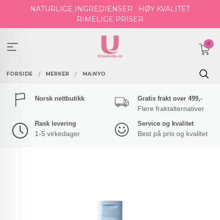
Gå
NATURLIGE INGREDIENSER
HØY KVALITET
til
RIMELIGE PRISER
innholdet
0
FORSIDE
MERKER
MA:NYO
Norsk nettbutikk
Gratis frakt over 499,-
Flere fraktalternativer
Rask levering
Service og kvalitet
1-5 virkedager
Best på pris og kvalitet