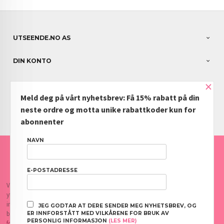
UTSEENDE.NO AS
DIN KONTO
×
NYHETSBREV
Meld deg på vårt nyhetsbrev: Få 15% rabatt på din
PARTNERE
neste ordre og motta unike rabattkoder kun for
abonnenter
NAVN
FRAKT
KJØPSBETINGELSER
SIKKERHET OG PERSONVERN
NYHETSBREV
BLOGG
OFTE STILTE SPØRSMÅL
E-POSTADRESSE
Vår nettbutikk bruker cookies slik at du får en bedre kjøpsopplevelse og vi kan
yte deg bedre service. Vi bruker cookies hovedsaklig til å lagre
innloggingsdetaljer og huske hva du har puttet i handlekurven din. Fortsett å
JEG GODTAR AT DERE SENDER MEG NYHETSBREV, OG
bruke siden som normalt om du godtar dette.
Les mer
eller
endre innstillinger
ER INNFORSTÅTT MED VILKÅRENE FOR BRUK AV
PERSONLIG INFORMASJON
(LES MER)
for cookies.