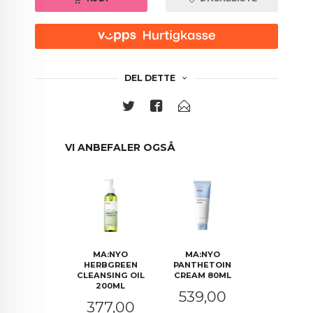
DEL DETTE
VI ANBEFALER OGSÅ
MA:NYO
MA:NYO
HERBGREEN
PANTHETOIN
CLEANSING OIL
CREAM 80ML
200ML
Pris
539,00
Pris
377,00