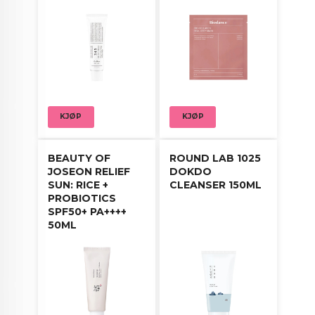
Ved regelmessig bruk etterlates huden hydrert,
myk og synlig mer balansert.
Bruksanvisning:
Påfør en passende mengde etter rens og klapp
forsiktig inn i huden. Kan også påføres med
KJØP
KJØP
bomullspad eller brukes som en fuktighetsmaske
ved å la pads ligge på huden i noen minutter.
BEAUTY OF
ROUND LAB 1025
JOSEON RELIEF
DOKDO
SUN: RICE +
CLEANSER 150ML
PROBIOTICS
SPF50+ PA++++
50ML