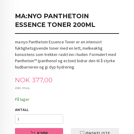
MA:NYO PANTHETOIN
ESSENCE TONER 200ML
ma:nyo Panthetoin Essence Toner er en intensivt
fuktighetsgivende toner med en lett, melkeaktig
konsistens som trekker raskt inn i huden. Formulert med
Panthetoin™ (panthenol og ectoin) bidrar den til å styrke
hudbarrieren og gi dyp hydrering.
Pris
NOK
377,00
inkl. mva.
På lager
ANTALL
KJØP
ØNSKELISTE