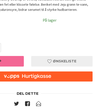
en fet eller klissete følelse. Beriket med Jeju grønn te-vann,
aluronsyre, bidrar serumet til å styrke hudbarrieren.
På lager
P
ØNSKELISTE
DEL DETTE
 50ml
dear, k