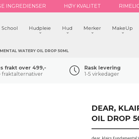
GE INGREDIENSER
HØY KVALITET
RIMELI
 School
Hudpleie
Hud
Merker
MakeUp
AMENTAL WATERY OIL DROP 50ML
is frakt over 499,-
Rask levering
 fraktalternativer
1-5 virkedager
DEAR, KLA
OIL DROP 
dear, klairs Fundamental 