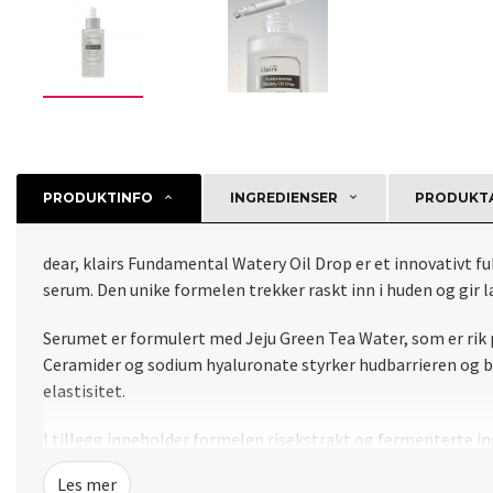
PRODUKTINFO
INGREDIENSER
PRODUKTA
dear, klairs Fundamental Watery Oil Drop er et innovativt 
serum. Den unike formelen trekker raskt inn i huden og gir la
Serumet er formulert med Jeju Green Tea Water, som er rik p
Ceramider og sodium hyaluronate styrker hudbarrieren og bi
elastisitet.
I tillegg inneholder formelen risekstrakt og fermenterte ing
dehydrert hud som trenger intensiv fuktighet og anti-aging 
Les mer