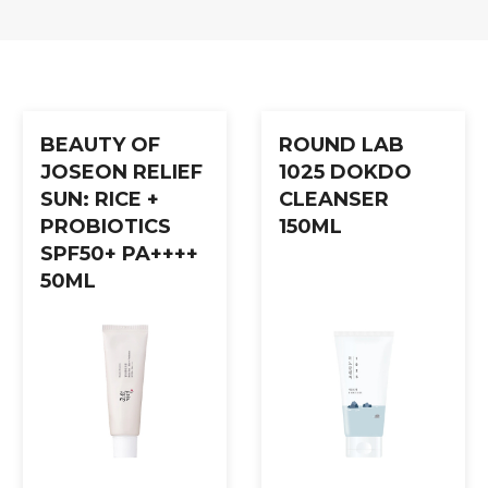
-free og passer alle hudtyper, spesielt tørr, dehydrert og sensitiv
als. Masser forsiktig inn til produktet er fullstendig absorbert. 
BEAUTY OF
ROUND LAB
JOSEON RELIEF
1025 DOKDO
SUN: RICE +
CLEANSER
PROBIOTICS
150ML
SPF50+ PA++++
50ML