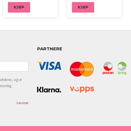
KJØP
KJØP
PARTNERE
etsbrev, og er
ersonlig
Les mer