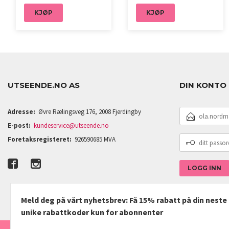
KJØP
KJØP
UTSEENDE.NO AS
DIN KONTO
E-
Adresse:
Øvre Rælingsveg 176, 2008 Fjerdingby
POSTADRESSE
E-post:
kundeservice@utseende.no
DITT
Foretaksregisteret:
926590685 MVA
PASSORD
Meld deg på vårt nyhetsbrev: Få 15% rabatt på din nest
unike rabattkoder kun for abonnenter