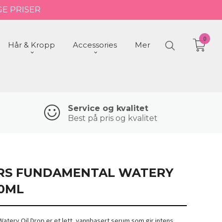
GE PRISER
0
Hår & Kropp
Accessories
Mer
Service og kvalitet
Best på pris og kvalitet
IRS FUNDAMENTAL WATERY
50ML
Watery Oil Drop er et lett, vannbasert serum som gir intens