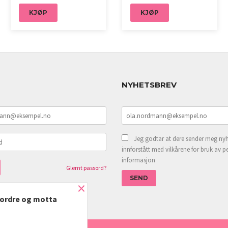
KJØP
KJØP
NYHETSBREV
Jeg godtar at dere sender meg nyh
innforstått med vilkårene for bruk av p
informasjon
Glemt passord?
×
e ordre og motta