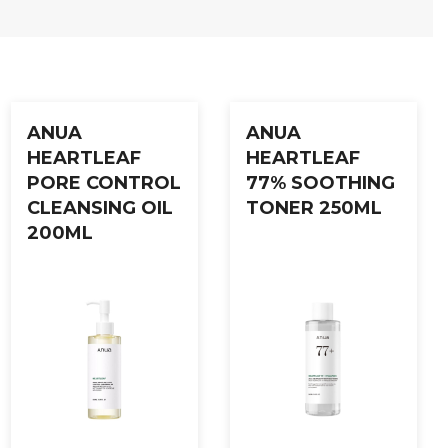
 hud som trenger ekstra pleie og glød.
Følg opp med fuktighetskrem ved behov.
ANUA
ANUA
HEARTLEAF
HEARTLEAF
PORE CONTROL
77% SOOTHING
CLEANSING OIL
TONER 250ML
200ML