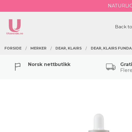
Gå
NATURLI
Lukk
til
innholdet
PRODUKTER
Back to
FORSIDE
MERKER
DEAR, KLAIRS
DEAR, KLAIRS FUND
Norsk nettbutikk
Grat
Flere