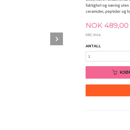
fuktighet og næring uten 
ceramider, peptider og hy
Pris
NOK
489,00
inkl. mva.
Next
ANTALL
KJØ
dear, klairs Fundamental Watery Oil Drop