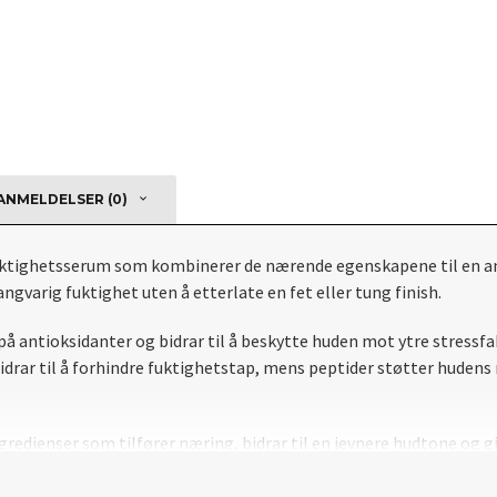
NMELDELSER (0)
fuktighetsserum som kombinerer de nærende egenskapene til en an
ngvarig fuktighet uten å etterlate en fet eller tung finish.
å antioksidanter og bidrar til å beskytte huden mot ytre stressfa
drar til å forhindre fuktighetstap, mens peptider støtter hudens
redienser som tilfører næring, bidrar til en jevnere hudtone og gi
pleie uten å føles tung.