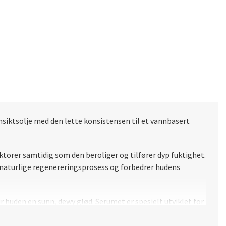
siktsolje med den lette konsistensen til et vannbasert
ktorer samtidig som den beroliger og tilfører dyp fuktighet.
 naturlige regenereringsprosess og forbedrer hudens
r huden en sunn, dewy glød. Serumet er spesielt utviklet for