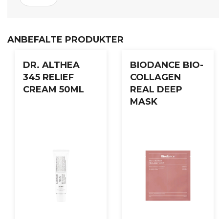
dear, klairs Fundamental Watery Oil Drop er vegansk, cruelty
Bruksanvisning:
ANBEFALTE PRODUKTER
Etter rens og toner, påfør 2–3 dråper jevnt over ansikt og h
DR. ALTHEA
BIODANCE BIO-
345 RELIEF
COLLAGEN
CREAM 50ML
REAL DEEP
MASK