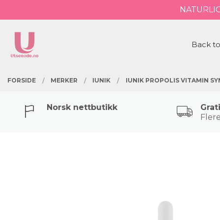
Gå
NATURLI
Lukk
til
innholdet
PRODUKTER
Back to
FORSIDE
MERKER
IUNIK
IUNIK PROPOLIS VITAMIN S
Norsk nettbutikk
Grat
Flere