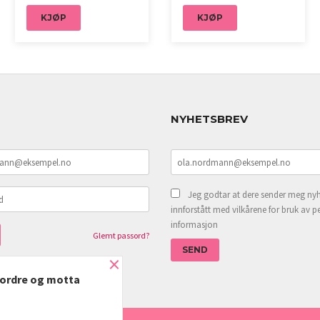
KJØP
KJØP
NYHETSBREV
Jeg godtar at dere sender meg nyh
innforstått med vilkårene for bruk av p
informasjon
Glemt passord?
×
e ordre og motta