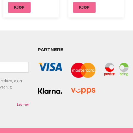
KJØP
KJØP
PARTNERE
etsbrev, og er
ersonlig
Les mer