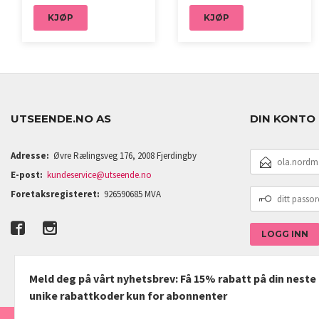
KJØP
KJØP
UTSEENDE.NO AS
DIN KONTO
E-
Adresse:
Øvre Rælingsveg 176, 2008 Fjerdingby
POSTADRESSE
E-post:
kundeservice@utseende.no
DITT
Foretaksregisteret:
926590685 MVA
PASSORD
Meld deg på vårt nyhetsbrev: Få 15% rabatt på din nest
unike rabattkoder kun for abonnenter