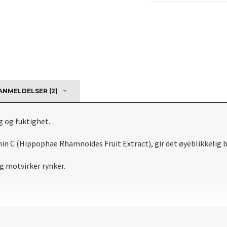
NMELDELSER (2)
g og fuktighet.
C (Hippophae Rhamnoides Fruit Extract), gir det øyeblikkelig ber
 motvirker rynker.
app forsiktig inn i huden.