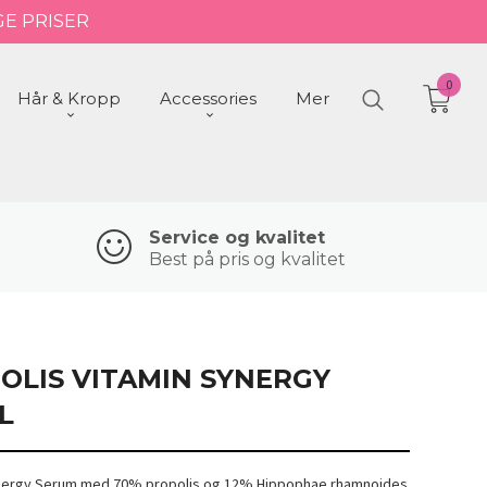
GE PRISER
0
Hår & Kropp
Accessories
Mer
Service og kvalitet
Best på pris og kvalitet
OLIS VITAMIN SYNERGY
L
Synergy Serum med 70% propolis og 12% Hippophae rhamnoides