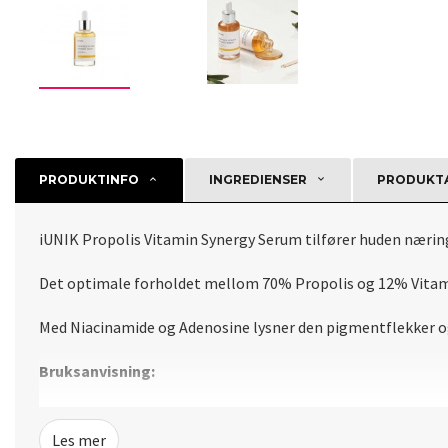
PRODUKTINFO
INGREDIENSER
PRODUKTA
iUNIK Propolis Vitamin Synergy Serum tilfører huden nærin
Det optimale forholdet mellom 70% Propolis og 12% Vitamin 
Med Niacinamide og Adenosine lysner den pigmentflekker og
Bruksanvisning:
Etter rens og toner, påfør en rikelig mengde i ansiktet og kl
Les mer