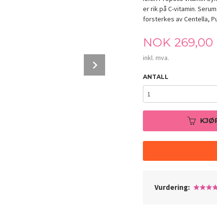
er rik på C-vitamin. Seru
forsterkes av Centella, P
Pris
NOK
269,00
inkl. mva.
Next
ANTALL
KJØ
iUNIK Propolis Vitamin Synergy Serum 50
Vurdering: