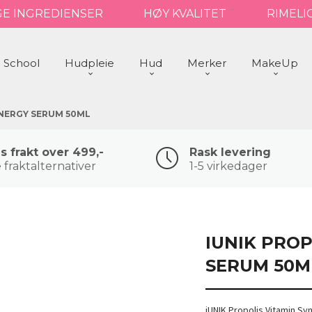
GE INGREDIENSER
HØY KVALITET
RIMELI
 School
Hudpleie
Hud
Merker
MakeUp
YNERGY SERUM 50ML
is frakt over 499,-
Rask levering
 fraktalternativer
1-5 virkedager
IUNIK PROP
SERUM 50M
iUNIK Propolis Vitamin 