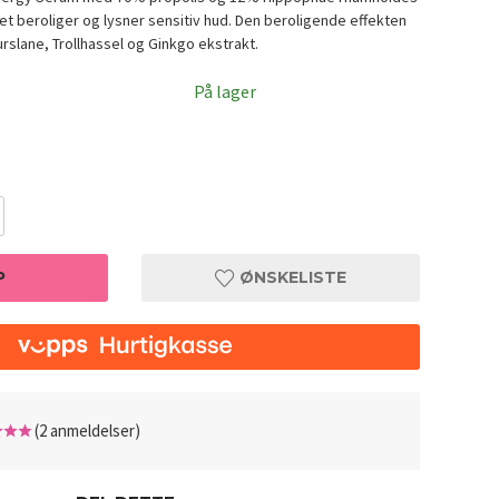
met beroliger og lysner sensitiv hud. Den beroligende effekten
urslane, Trollhassel og Ginkgo ekstrakt.
På lager
P
ØNSKELISTE
ml
iUNIK P
(2 anmeldelser)