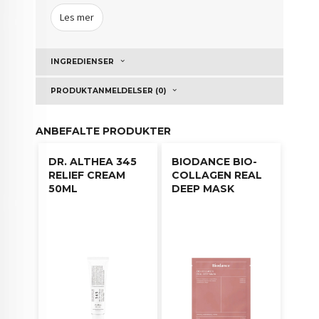
Oleracea Fruktekstrakt), camu camu (Camu Camu
Les mer
Ekstrakt) og tindvedolje (Hippophae Rhamnoides
Olje), som gir intens næring og fremmer en sunn
og glødende hud. Kremen gir intens fuktighet og
INGREDIENSER
etterlater huden glatt og smidig. V
elegnet for alle
hudtyper, inkludert sensitiv hud.
PRODUKTANMELDELSER (0)
ANBEFALTE PRODUKTER
Bruksanvisning:
DR. ALTHEA 345
BIODANCE BIO-
Ta en moderat mengde og påfør på
RELIEF CREAM
COLLAGEN REAL
målområder eller hele ansiktet.
50ML
DEEP MASK
Klapp forsiktig for bedre absorpsjon.
Bruk kremen daglig for å oppnå de beste
resultatene. For optimal effekt anbefales det å
bruke C-Niacin Toning Ampoule før påføring av
kremen. Påfør en moderat mengde på målområder
eller hele ansiktet, og klapp forsiktig for bedre
absorpsjon.