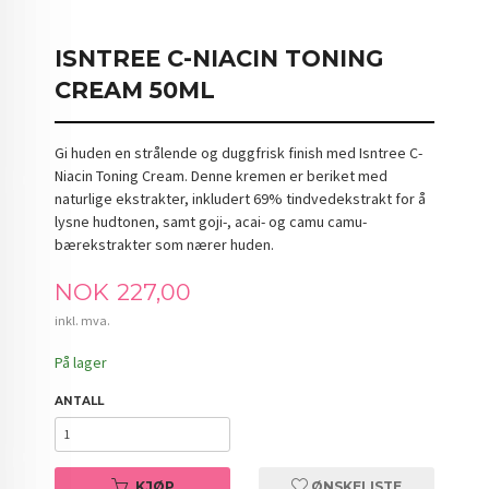
ISNTREE C-NIACIN TONING
CREAM 50ML
Gi huden en strålende og duggfrisk finish med Isntree C-
Niacin Toning Cream. Denne kremen er beriket med
naturlige ekstrakter, inkludert 69% tindvedekstrakt for å
lysne hudtonen, samt goji-, acai- og camu camu-
bærekstrakter som nærer huden.
Pris
NOK
227,00
inkl. mva.
På lager
ANTALL
KJØP
ØNSKELISTE