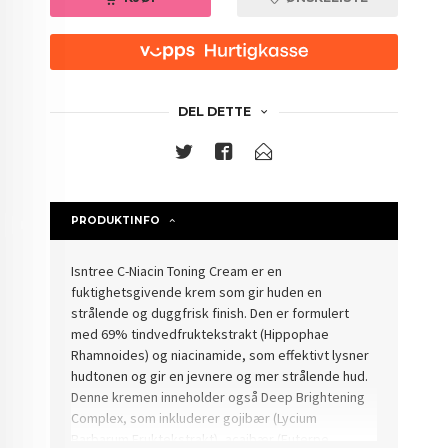
DEL DETTE
PRODUKTINFO
Isntree C-Niacin Toning Cream er en
fuktighetsgivende krem som gir huden en
strålende og duggfrisk finish. Den er formulert
med 69% tindvedfruktekstrakt (Hippophae
Rhamnoides) og niacinamide, som effektivt lysner
hudtonen og gir en jevnere og mer strålende hud.
Denne kremen inneholder også Deep Brightening
Complex, som inkluderer gojibær (Lycium
Barbarum Fruktekstrakt), acaibær (Euterpe