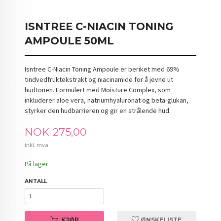
ISNTREE C-NIACIN TONING
AMPOULE 50ML
Isntree C-Niacin Toning Ampoule er beriket med 69%
tindvedfruktekstrakt og niacinamide for å jevne ut
hudtonen. Formulert med Moisture Complex, som
inkluderer aloe vera, natriumhyaluronat og beta-glukan,
styrker den hudbarrieren og gir en strålende hud.
Pris
NOK
275,00
inkl. mva.
På lager
ANTALL
KJØP
ØNSKELISTE