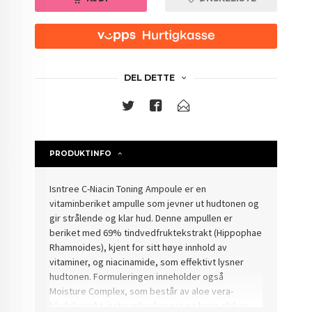
DEL DETTE
PRODUKTINFO
Isntree C-Niacin Toning Ampoule er e
n
vitaminberiket ampulle som jevner ut hudtonen og
gir
strålende og klar hud.
Denne ampullen er
beriket med 69% tindvedfruktekstrakt (Hippophae
Rhamnoides), kjent for sitt høye innhold av
vitaminer, og niacinamide, som effektivt lysner
hudtonen. Formuleringen inneholder også
Moisture Complex, som består av aloe vera-
bladekstrakt, natriumhyaluronat og beta-glukan,