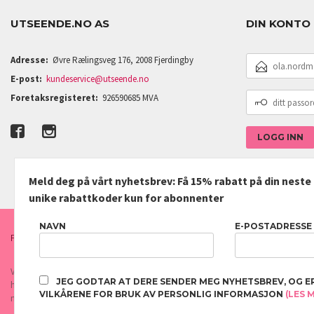
UTSEENDE.NO AS
DIN KONTO
E-
Adresse:
Øvre Rælingsveg 176, 2008 Fjerdingby
POSTADRESSE
E-post:
kundeservice@utseende.no
DITT
Foretaksregisteret:
926590685 MVA
PASSORD
Meld deg på vårt nyhetsbrev: Få 15% rabatt på din nest
unike rabattkoder kun for abonnenter
NAVN
E-POSTADRESSE
FRAKT
KJØPSBETINGELSER
SIKKERHET OG PERSONVERN
Vår nettbutikk bruker cookies slik at du får en bedre kjøpsopplevelse og vi kan yt
JEG GODTAR AT DERE SENDER MEG NYHETSBREV, OG E
hovedsaklig til å lagre innloggingsdetaljer og huske hva du har puttet i handleku
VILKÅRENE FOR BRUK AV PERSONLIG INFORMASJON
(LES 
normalt om du godtar dette.
Les mer
eller
endre innstillinger for cookies.