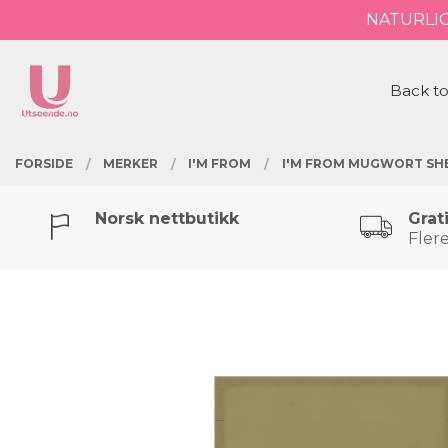
Gå
NATURLI
Lukk
til
innholdet
PRODUKTER
Back to
FORSIDE
MERKER
I'M FROM
I'M FROM MUGWORT SH
Norsk nettbutikk
Grat
Flere