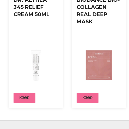
DR. ALTHEA
BIODANCE BIO-
345 RELIEF
COLLAGEN
CREAM 50ML
REAL DEEP
MASK
KJØP
KJØP