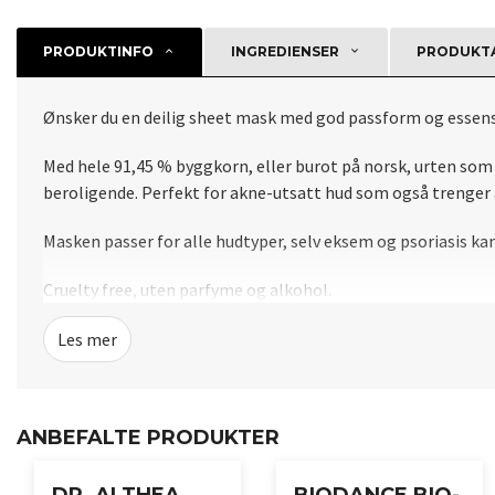
PRODUKTINFO
INGREDIENSER
PRODUKTA
Ønsker du en deilig sheet mask med god passform og essens
Med hele 91,45 % byggkorn, eller burot på norsk, urten som
beroligende.
Perfekt for akne-utsatt hud som også trenger 
Masken passer for alle hudtyper, selv eksem og psoriasis kan
Cruelty free, uten parfyme og alkohol.
Brukerveiledning:
Les mer
Etter rengjøring og toning.
Plasser lakenmasken jevnt over ansiktet.
ANBEFALTE PRODUKTER
La virke i ca 20 minutter.
Klapp overflødig essens inn i huden.