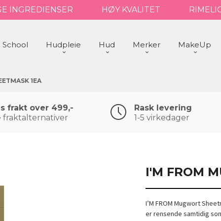
GE INGREDIENSER
HØY KVALITET
RIMELI
 School
Hudpleie
Hud
Merker
MakeUp
EETMASK 1EA
is frakt over 499,-
Rask levering
 fraktalternativer
1-5 virkedager
I'M FROM 
I’M FROM Mugwort Sheet
er rensende samtidig som