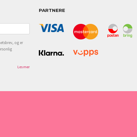
PARTNERE
etsbrev, og er
ersonlig
Les mer