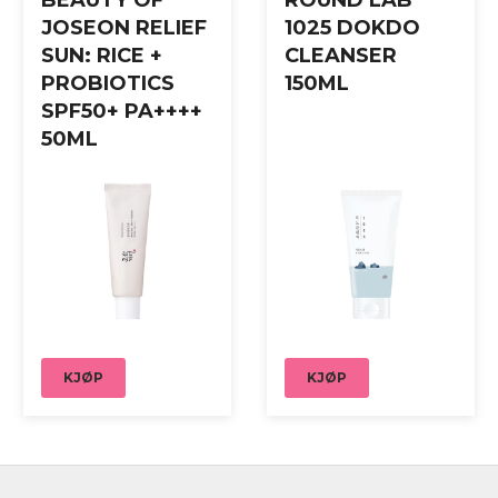
BEAUTY OF
ROUND LAB
JOSEON RELIEF
1025 DOKDO
SUN: RICE +
CLEANSER
PROBIOTICS
150ML
SPF50+ PA++++
50ML
KJØP
KJØP