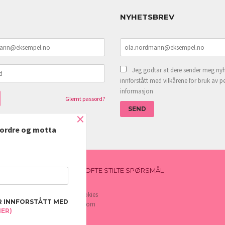
NYHETSBREV
Jeg godtar at dere sender meg nyh
innforstått med vilkårene for bruk av p
informasjon
Glemt passord?
×
e ordre og motta
NYHETSBREV
BLOGG
OFTE STILTE SPØRSMÅL
e deg bedre service. Vi bruker cookies
R INNFORSTÅTT MED
rven din. Fortsett å bruke siden som
MER)