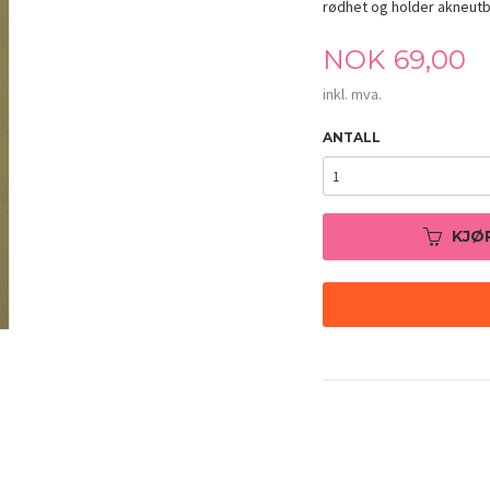
rødhet og holder akneutbr
Pris
NOK
69,00
inkl. mva.
ANTALL
KJØ