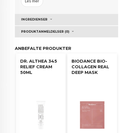
Les mer
følger med for å ta ut og påføre øyepatchene.
Fjern etter 20-30 minutter, klapp forsiktig på
resterende essens med fingrene for absorpsjon.
INGREDIENSER
PRODUKTANMELDELSER (0)
ANBEFALTE PRODUKTER
DR. ALTHEA 345
BIODANCE BIO-
RELIEF CREAM
COLLAGEN REAL
50ML
DEEP MASK