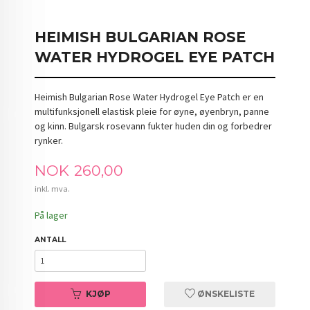
HEIMISH BULGARIAN ROSE
WATER HYDROGEL EYE PATCH
Heimish Bulgarian Rose Water Hydrogel Eye Patch er en
multifunksjonell elastisk pleie for øyne, øyenbryn, panne
og kinn. Bulgarsk rosevann fukter huden din og forbedrer
rynker.
Pris
NOK
260,00
inkl. mva.
På lager
ANTALL
KJØP
ØNSKELISTE