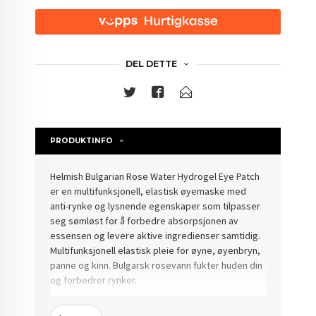
DEL DETTE
PRODUKTINFO
Helmish Bulgarian Rose Water Hydrogel Eye Patch
er en multifunksjonell, elastisk øyemaske med
anti-rynke og lysnende egenskaper som tilpasser
seg sømløst for å forbedre absorpsjonen av
essensen og levere aktive ingredienser samtidig.
Multifunksjonell elastisk pleie for øyne, øyenbryn,
panne og kinn. Bulgarsk rosevann fukter huden din
og forbedrer rynker.
Bruksanvisning: Etter rensing bruk spatelen som