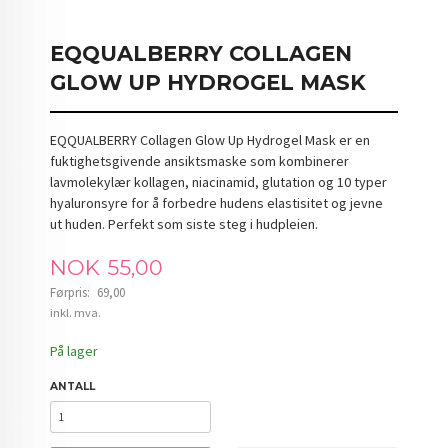
EQQUALBERRY COLLAGEN
GLOW UP HYDROGEL MASK
EQQUALBERRY Collagen Glow Up Hydrogel Mask er en
fuktighetsgivende ansiktsmaske som kombinerer
lavmolekylær kollagen, niacinamid, glutation og 10 typer
hyaluronsyre for å forbedre hudens elastisitet og jevne
ut huden. Perfekt som siste steg i hudpleien.
Tilbud
NOK
55,00
Førpris:
69,00
Rabatt
inkl. mva.
På lager
ANTALL