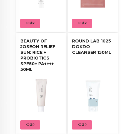
KJØP
KJØP
BEAUTY OF
ROUND LAB 1025
JOSEON RELIEF
DOKDO
SUN: RICE +
CLEANSER 150ML
PROBIOTICS
SPF50+ PA++++
50ML
KJØP
KJØP