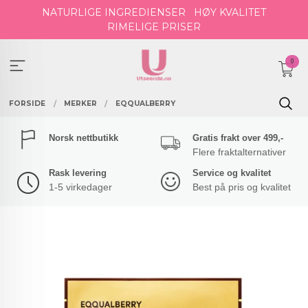
Gå
NATURLIGE INGREDIENSER
HØY KVALITET
til
RIMELIGE PRISER
innholdet
0
FORSIDE
MERKER
EQQUALBERRY
Norsk nettbutikk
Gratis frakt over 499,-
Flere fraktalternativer
Rask levering
Service og kvalitet
1-5 virkedager
Best på pris og kvalitet