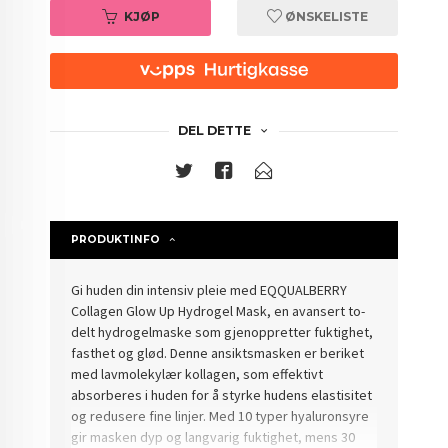
KJØP
ØNSKELISTE
DEL DETTE
PRODUKTINFO
Gi huden din intensiv pleie med EQQUALBERRY
Collagen Glow Up Hydrogel Mask, en avansert to-
delt hydrogelmaske som gjenoppretter fuktighet,
fasthet og glød. Denne ansiktsmasken er beriket
med lavmolekylær kollagen, som effektivt
absorberes i huden for å styrke hudens elastisitet
og redusere fine linjer. Med 10 typer hyaluronsyre
gir masken dyp og langvarig fuktighet, mens 30