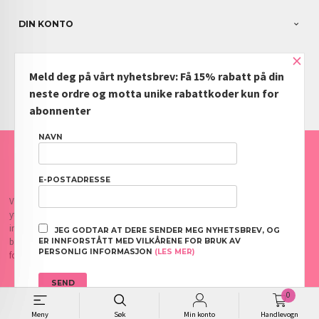
DIN KONTO
×
NYHETSBREV
Meld deg på vårt nyhetsbrev: Få 15% rabatt på din
PARTNERE
neste ordre og motta unike rabattkoder kun for
abonnenter
NAVN
FRAKT
KJØPSBETINGELSER
SIKKERHET OG PERSONVERN
NYHETSBREV
BLOGG
OFTE STILTE SPØRSMÅL
E-POSTADRESSE
Vår nettbutikk bruker cookies slik at du får en bedre kjøpsopplevelse og vi kan
yte deg bedre service. Vi bruker cookies hovedsaklig til å lagre
innloggingsdetaljer og huske hva du har puttet i handlekurven din. Fortsett å
JEG GODTAR AT DERE SENDER MEG NYHETSBREV, OG
bruke siden som normalt om du godtar dette.
Les mer
eller
endre innstillinger
ER INNFORSTÅTT MED VILKÅRENE FOR BRUK AV
PERSONLIG INFORMASJON
(LES MER)
for cookies.
0
// B2B form additional text
Meny
Søk
Min konto
Handlevogn