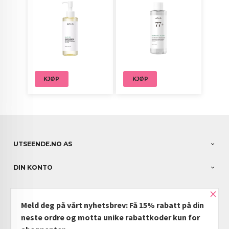
KJØP
KJØP
UTSEENDE.NO AS
DIN KONTO
×
NYHETSBREV
Meld deg på vårt nyhetsbrev: Få 15% rabatt på din
PARTNERE
neste ordre og motta unike rabattkoder kun for