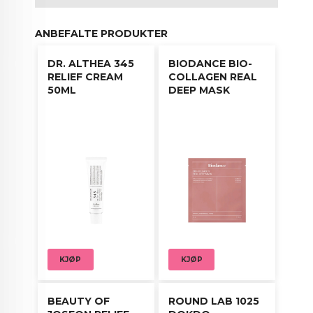
Perfekt for deg med tørr, sensitiv eller stresset
hud som trenger en rask fuktighetsboost og
ANBEFALTE PRODUKTER
lindring. Dermatologisk testet og laget med
bærekraftige materialer.
DR. ALTHEA 345
BIODANCE BIO-
RELIEF CREAM
COLLAGEN REAL
Bruksanvisning:
50ML
DEEP MASK
Rens huden og påfør toner.
Ta masken ut av pakken og brett den forsiktig
ut.
Legg den jevnt over ansiktet.
La virke i 10–15 minutter.
Klapp inn overflødig essens for optimal
absorpsjon.
KJØP
KJØP
Gir en umiddelbar følelse av friskhet, ro og varig
glød.
BEAUTY OF
ROUND LAB 1025