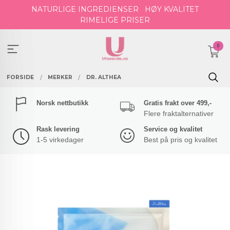
Gå
NATURLIGE INGREDIENSER
HØY KVALITET
til
RIMELIGE PRISER
innholdet
0
FORSIDE
MERKER
DR. ALTHEA
Norsk nettbutikk
Gratis frakt over 499,-
Flere fraktalternativer
Rask levering
Service og kvalitet
1-5 virkedager
Best på pris og kvalitet