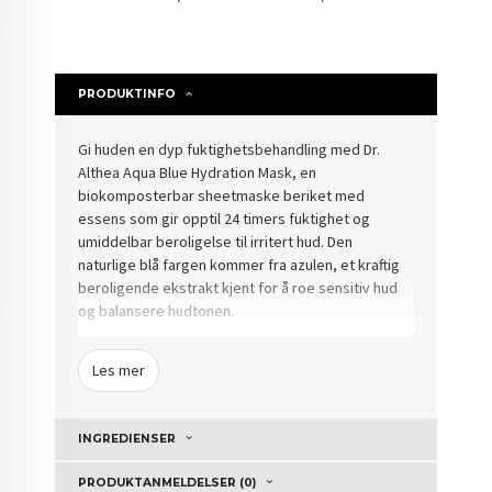
PRODUKTINFO
Gi huden en dyp fuktighetsbehandling med Dr.
Althea Aqua Blue Hydration Mask, en
biokomposterbar sheetmaske beriket med
essens som gir opptil 24 timers fuktighet og
umiddelbar beroligelse til irritert hud. Den
naturlige blå fargen kommer fra azulen, et kraftig
beroligende ekstrakt kjent for å roe sensitiv hud
og balansere hudtonen.
Masken inneholder tanninrik eikebarkekstrakt som
Les mer
hjelper til med å rense og detoxe huden, redusere
hevelse og styrke hudens motstand mot ytre
stressfaktorer. Sammen med fuktighetsgivende
INGREDIENSER
ingredienser etterlater den huden frisk, glødende
og behagelig myk.
PRODUKTANMELDELSER (0)