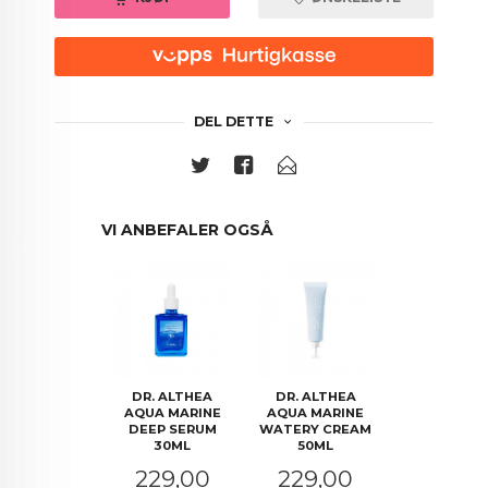
DEL DETTE
VI ANBEFALER OGSÅ
DR. ALTHEA
DR. ALTHEA
AQUA MARINE
AQUA MARINE
DEEP SERUM
WATERY CREAM
30ML
50ML
Pris
Pris
229,00
229,00