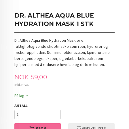
DR. ALTHEA AQUA BLUE
HYDRATION MASK 1 STK
Dr. Althea Aqua Blue Hydration Mask er en
fuktighetsgivende sheetmaske som roer, hydrerer og
frisker opp huden. Den inneholder azulen, kjent for sine
beroligende egenskaper, og eikebarkekstrakt som
hjelper til med å redusere hevelse og detoxe huden.
Pris
NOK
59,00
inkl. mva.
På lager
ANTALL
KJØP
ØNSKELISTE