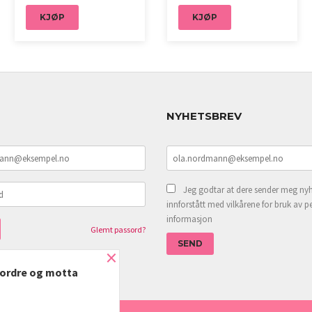
KJØP
KJØP
NYHETSBREV
Jeg godtar at dere sender meg nyh
innforstått med vilkårene for bruk av p
informasjon
Glemt passord?
×
e ordre og motta