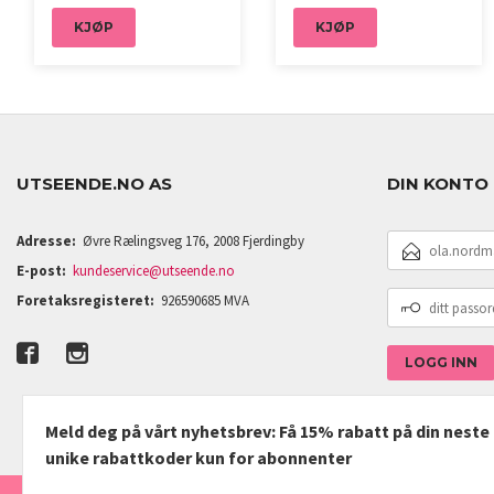
KJØP
KJØP
UTSEENDE.NO AS
DIN KONTO
E-
Adresse:
Øvre Rælingsveg 176, 2008 Fjerdingby
POSTADRESSE
E-post:
kundeservice@utseende.no
DITT
Foretaksregisteret:
926590685 MVA
PASSORD
Meld deg på vårt nyhetsbrev: Få 15% rabatt på din nest
unike rabattkoder kun for abonnenter