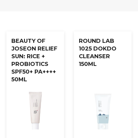
r om kvelden. Masser forsiktig inn til absorbert. Start gradvis o
BEAUTY OF
ROUND LAB
JOSEON RELIEF
1025 DOKDO
SUN: RICE +
CLEANSER
PROBIOTICS
150ML
SPF50+ PA++++
50ML