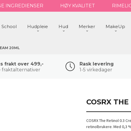
GE INGREDIENSER
HØY KVALITET
RIMELI
 School
Hudpleie
Hud
Merker
MakeUp
REAM 20ML
is frakt over 499,-
Rask levering
 fraktalternativer
1-5 virkedager
COSRX THE 
COSRX The Retinol 0.3 Cre
retinolbrukere. Med 0,3 % 