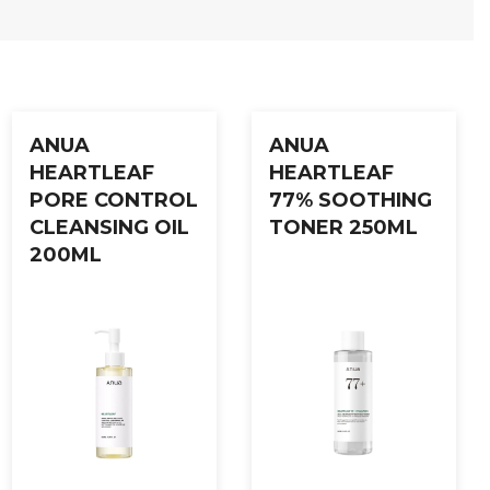
g bruk alltid solkrem på dagtid.
ANUA
ANUA
HEARTLEAF
HEARTLEAF
PORE CONTROL
77% SOOTHING
CLEANSING OIL
TONER 250ML
200ML