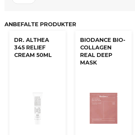
ungdommelig.
Bruksanvisning:
ANBEFALTE PRODUKTER
Påfør en passende mengde på områder med fine linjer og rynke
DR. ALTHEA
BIODANCE BIO-
345 RELIEF
COLLAGEN
CREAM 50ML
REAL DEEP
MASK