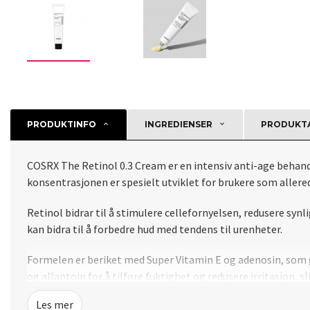
PRODUKTINFO
INGREDIENSER
PRODUKTA
COSRX The Retinol 0.3 Cream er en intensiv anti-age behandli
konsentrasjonen er spesielt utviklet for brukere som allered
Retinol bidrar til å stimulere cellefornyelsen, redusere syn
kan bidra til å forbedre hud med tendens til urenheter.
Formelen er beriket med Super Vitamin E og adenosin, som gi
og allantoin for å tilføre fuktighet og redusere irritasjon,
Les mer
Kremen passer spesielt godt til områder utsatt for aldring