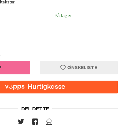
dtekstur.
På lager
P
ØNSKELISTE
DEL DETTE
COSRX T