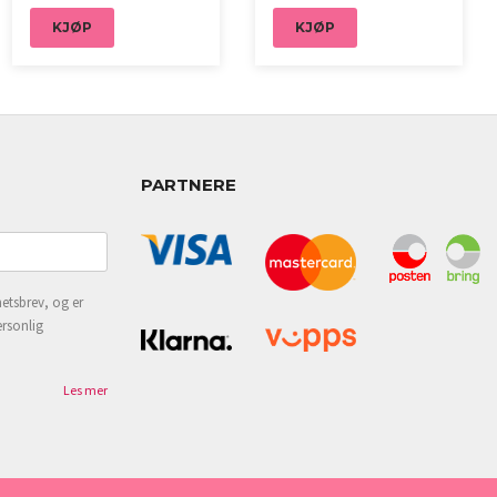
KJØP
KJØP
PARTNERE
etsbrev, og er
ersonlig
Les mer