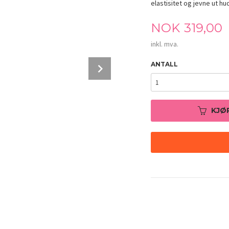
elastisitet og jevne ut hu
Pris
NOK
319,00
inkl. mva.
Next
ANTALL
KJØ
COSRX The Retinol 0.3 Cream 20ml