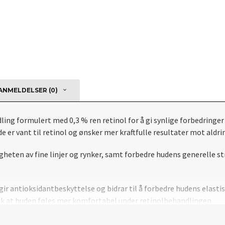
NMELDELSER (0)
ng formulert med 0,3 % ren retinol for å gi synlige forbedringer 
e er vant til retinol og ønsker mer kraftfulle resultater mot aldr
ligheten av fine linjer og rynker, samt forbedre hudens generelle 
r antioksidantbeskyttelse og bidrar til å forbedre hudens elasti
 slik at huden føles mer komfortabel under retinolbehandlingen.
stegn, som rundt øynene, smilelinjer, panne og hals. Ved regelmes