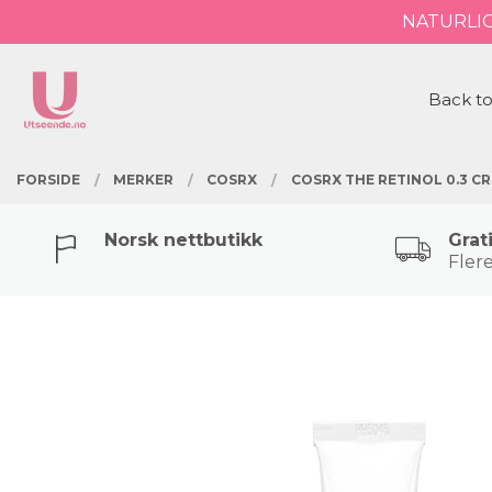
Gå
NATURLI
Lukk
til
innholdet
PRODUKTER
Back to
FORSIDE
MERKER
COSRX
COSRX THE RETINOL 0.3 C
Norsk nettbutikk
Grat
Flere