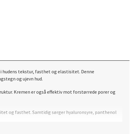
i hudens tekstur, fasthet og elastisitet. Denne
ingstegn og ujevn hud.
struktur. Kremen er også effektiv mot forstørrede porer og
sitet og fasthet. Samtidig sørger hyaluronsyre, panthenol
sig bruk fremstår huden glattere, fastere og mer