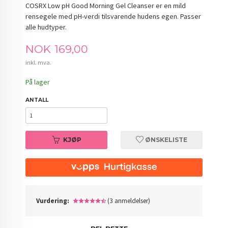
COSRX Low pH Good Morning Gel Cleanser er en mild
rensegele med pH-verdi tilsvarende hudens egen. Passer
alle hudtyper.
Pris
NOK
169,00
inkl. mva.
På lager
ANTALL
KJØP
ØNSKELISTE
Vurdering:
(3 anmeldelser)