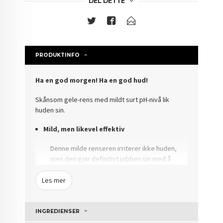
DEL DETTE
PRODUKTINFO
Ha en god morgen! Ha en god hud!
Skånsom gele-rens med mildt surt pH-nivå lik
huden sin.
Mild, men likevel effektiv
Denne milde renseren irriterer ikke huden,
men den gjør definitivt jobben sin med å
fjerne alle urenheter fra huden.
Les mer
Lav pH
Litt surt pH-nivå hjelper til med å
INGREDIENSER
opprettholde sunn hud ved å gjenopprette