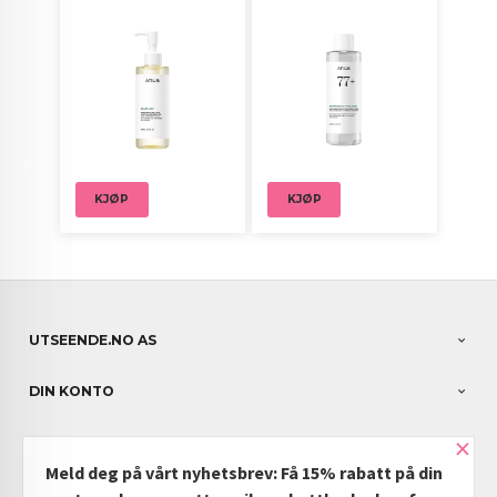
KJØP
KJØP
UTSEENDE.NO AS
DIN KONTO
×
NYHETSBREV
Meld deg på vårt nyhetsbrev: Få 15% rabatt på din
PARTNERE