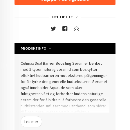
DEL DETTE
PRODUKTINFO
Celimax Dual Barrier Boosting Serum er beriket
med 5 typer naturlig ceramid som beskytter
effektivt hudbarrieren mot eksterne påkjenninger
for å styrke den generelle hudteksturen. Serumet
også inneholder
Aquatide som øker
fuktighetsnivået og forbedrer hudens naturlige
ceramider for å bidra til å forbedre den generelle
hudtilstanden. Infusert med
Panthenol som bidrar
til å redusere ubehag og tilbyr effektive
beroligende og reparerende egenskaper.
Les mer
Hypoallergen.