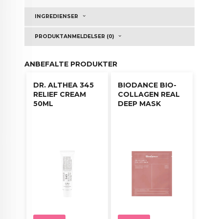
Bruksanvisning:
Bruk en til to pump, morgen og
INGREDIENSER
kveld, på ansiktet og halsen.
PRODUKTANMELDELSER (0)
ANBEFALTE PRODUKTER
DR. ALTHEA 345
BIODANCE BIO-
RELIEF CREAM
COLLAGEN REAL
50ML
DEEP MASK