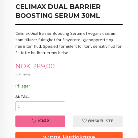
CELIMAX DUAL BARRIER
BOOSTING SERUM 30ML
Celimax Dual Barrier Boosting Serum et vegansk serum
som tilfører fuktighet for å hydrere, gjenopprette og
nære tørr hud. Spesielt formulert for tørr, sensitiv hud for
å støtte hudbarrierens helse.
Pris
NOK
389,00
inkl. mva.
På lager
ANTALL
KJØP
ØNSKELISTE