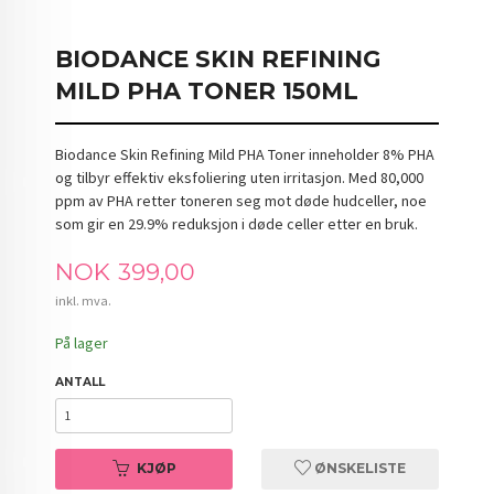
BIODANCE SKIN REFINING
MILD PHA TONER 150ML
Biodance Skin Refining Mild PHA Toner inneholder 8% PHA
og tilbyr effektiv eksfoliering uten irritasjon. Med 80,000
ppm av PHA retter toneren seg mot døde hudceller, noe
som gir en 29.9% reduksjon i døde celler etter en bruk.
Pris
NOK
399,00
inkl. mva.
På lager
ANTALL
KJØP
ØNSKELISTE