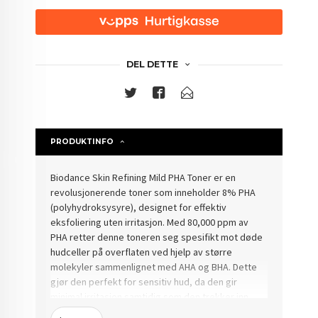
DEL DETTE
PRODUKTINFO
Biodance Skin Refining Mild PHA Toner er en
revolusjonerende toner som inneholder 8% PHA
(polyhydroksysyre), designet for effektiv
eksfoliering uten irritasjon. Med 80,000 ppm av
PHA retter denne toneren seg spesifikt mot døde
hudceller på overflaten ved hjelp av større
molekyler sammenlignet med AHA og BHA. Dette
gjør den perfekt for sensitiv hud, da den gir
minimal irritasjon samtidig som den trekker inn
fuktighet for en dewy, hydrert teint.