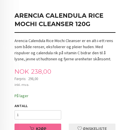
ARENCIA CALENDULA RICE
MOCHI CLEANSER 120G
Arencia Calendula Rice Mochi Cleanser er en alt-i-ett rens
som både renser, eksfolierer og pleier huden. Med
rispulver og calendula rik på vitamin C bidrar den til å
lysne, jevne ut hudtonen og fjerne urenheter skånsomt.
Tilbud
NOK
238,00
Førpris:
298,00
Rabatt
inkl. mva.
På lager
ANTALL
KJØP
ØNSKELISTE