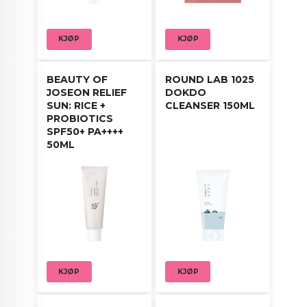
Bruksanvisning:
KJØP
KJØP
Ta en passende mengde og tilsett vann for å
skumme opp produktet. Masser forsiktig inn i
huden og skyll grundig med lunkent vann. Kan
BEAUTY OF
ROUND LAB 1025
brukes daglig.
JOSEON RELIEF
DOKDO
SUN: RICE +
CLEANSER 150ML
PROBIOTICS
SPF50+ PA++++
50ML
KJØP
KJØP