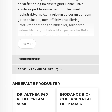
en strålende og balansert glød. Denne unike,
elastiske pudderrensen er formulert med
risekstraktvann, Alpha-Arbutin og ceramider som
gir en skånsom, men effektiv eksfoliering.
Produktet fjerner døde hudceller, forbedrer
hudens klarhet, og bidrar til en jevnere hudtekstur
ved å redusere små ujevnheter på hudens
overflate.
Les mer
Risekstraktet i pudderrensen bidrar til en naturlig,
jevnere hudtone, mens ceramidene hjelper med å
INGREDIENSER
bevare hudens naturlige fuktbarriere, slik at huden
føles myk og hydrert uten uttørring. Alpha-Arbutin
PRODUKTANMELDELSER (0)
forsterker hudens naturlige utstråling uten å
irritere. Anua Rice Enzyme Cleansing Powder kan
brukes både som en daglig rens eller som en dypt
ANBEFALTE PRODUKTER
fuktende maske for intens hudpleie.
DR. ALTHEA 345
BIODANCE BIO-
RELIEF CREAM
COLLAGEN REAL
50ML
DEEP MASK
Bruksanvisning: