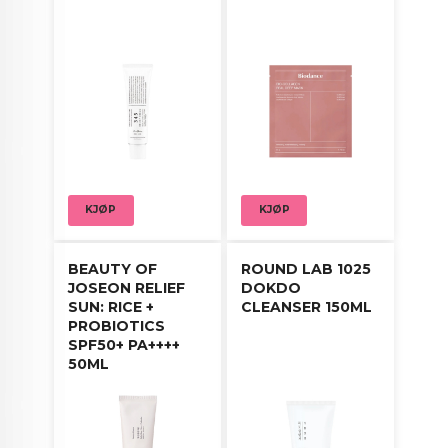
Som Rens: Bland en liten mengde (en halv
spiseskje) rispulver med vann. Masser forsiktig på
fuktig hud, og skyll deretter grundig med lunkent
vann.
Som Maske: Bland pulveret (en spiseskje) med
vann eller Rice 70+ Toner (for mild eksfoliering og
fuktighet) til en elastisk konsistens. Påfør jevnt
over ansiktet, la virke i 5 til 10 minutter, og skyll av
for en strålende, glødende og jevnere hud.
KJØP
KJØP
BEAUTY OF
ROUND LAB 1025
JOSEON RELIEF
DOKDO
SUN: RICE +
CLEANSER 150ML
PROBIOTICS
SPF50+ PA++++
50ML