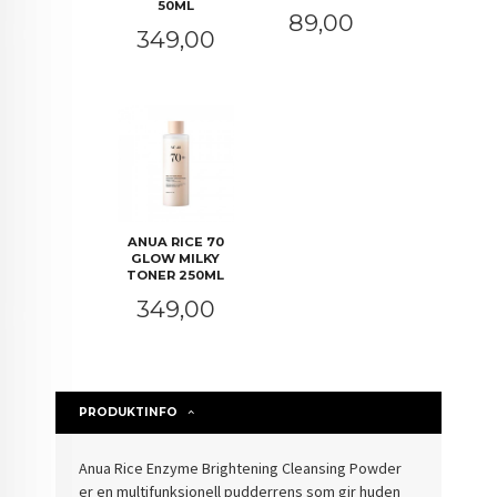
50ML
Pris
89,00
Pris
349,00
ANUA RICE 70
GLOW MILKY
TONER 250ML
Pris
349,00
PRODUKTINFO
Anua Rice Enzyme Brightening Cleansing Powder
er en multifunksjonell pudderrens som gir huden