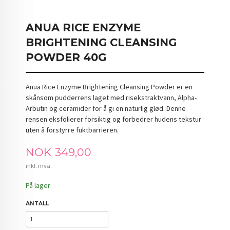
ANUA RICE ENZYME
BRIGHTENING CLEANSING
POWDER 40G
Anua Rice Enzyme Brightening Cleansing Powder er en
skånsom pudderrens laget med risekstraktvann, Alpha-
Arbutin og ceramider for å gi en naturlig glød. Denne
rensen eksfolierer forsiktig og forbedrer hudens tekstur
uten å forstyrre fuktbarrieren.
Pris
NOK
349,00
inkl. mva.
På lager
ANTALL