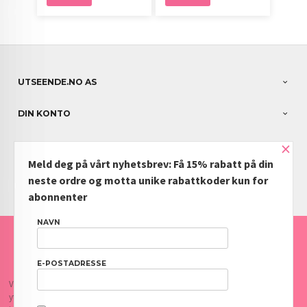
UTSEENDE.NO AS
DIN KONTO
×
NYHETSBREV
Meld deg på vårt nyhetsbrev: Få 15% rabatt på din
PARTNERE
neste ordre og motta unike rabattkoder kun for
abonnenter
NAVN
FRAKT
KJØPSBETINGELSER
SIKKERHET OG PERSONVERN
NYHETSBREV
BLOGG
OFTE STILTE SPØRSMÅL
E-POSTADRESSE
Vår nettbutikk bruker cookies slik at du får en bedre kjøpsopplevelse og vi kan
yte deg bedre service. Vi bruker cookies hovedsaklig til å lagre