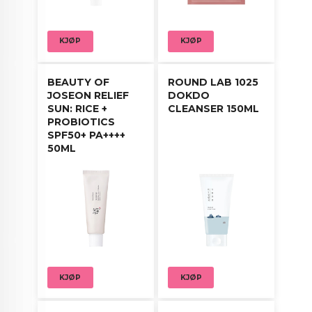
Rens huden grundig.
Plasser paden på områder med rødhet eller
KJØP
KJØP
urenheter og la virke i 10–20 minutter.
Fjern paden og bruk den deretter til å forsiktig
BEAUTY OF
ROUND LAB 1025
tørke over hele ansiktet.
JOSEON RELIEF
DOKDO
SUN: RICE +
CLEANSER 150ML
Klapp inn gjenværende essens for bedre
PROBIOTICS
absorpsjon.
SPF50+ PA++++
50ML
Bruk daglig, morgen og kveld.
KJØP
KJØP