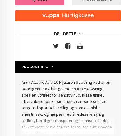
DEL DETTE
PRODUKTINFO
Anua Azelaic Acid 10 Hyaluron Soothing Pad er en
beroligende og fuktgivende hudpleieløsning
spesielt utviklet for sensitiv hud. Disse unike,
stretchbare toner-pads fungerer både som en
targeted spot-behandling og som en mini-
sheetmask, og hjelper med å redusere synlig
rødhet, berolige irritasjoner og balansere huden.
Takket være den elastiske teksturen sitter paden
tett inntil huden, slik at de aktive ingrediensene