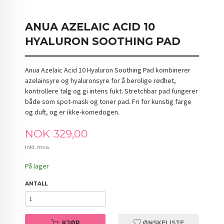
ANUA AZELAIC ACID 10
HYALURON SOOTHING PAD
Anua Azelaic Acid 10 Hyaluron Soothing Pad kombinerer
azelainsyre og hyaluronsyre for å berolige rødhet,
kontrollere talg og gi intens fukt. Stretchbar pad fungerer
både som spot-mask og toner pad. Fri for kunstig farge
og duft, og er ikke-komedogen.
Pris
NOK
329,00
inkl. mva.
På lager
ANTALL
KJØP
ØNSKELISTE