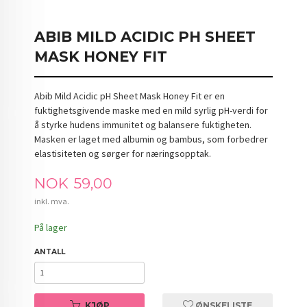
ABIB MILD ACIDIC PH SHEET
MASK HONEY FIT
Abib Mild Acidic pH Sheet Mask Honey Fit er en
fuktighetsgivende maske med en mild syrlig pH-verdi for
å styrke hudens immunitet og balansere fuktigheten.
Masken er laget med albumin og bambus, som forbedrer
elastisiteten og sørger for næringsopptak.
Pris
NOK
59,00
inkl. mva.
På lager
ANTALL
KJØP
ØNSKELISTE