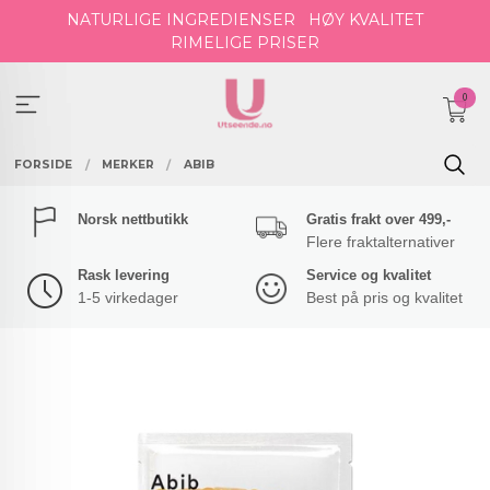
Gå
NATURLIGE INGREDIENSER
HØY KVALITET
til
RIMELIGE PRISER
innholdet
0
FORSIDE
MERKER
ABIB
Norsk nettbutikk
Gratis frakt over 499,-
Flere fraktalternativer
Rask levering
Service og kvalitet
1-5 virkedager
Best på pris og kvalitet