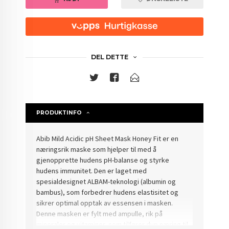
DEL DETTE
PRODUKTINFO
Abib Mild Acidic pH Sheet Mask Honey Fit er en
næringsrik maske som hjelper til med å
gjenopprette hudens pH-balanse og styrke
hudens immunitet. Den er laget med
spesialdesignet ALBAM-teknologi (albumin og
bambus), som forbedrer hudens elastisitet og
sikrer optimal opptak av essensen i masken.
Denne masken er fylt med ampulle, rik på
mineraler og vitaminer, som tilfører dyp næring til