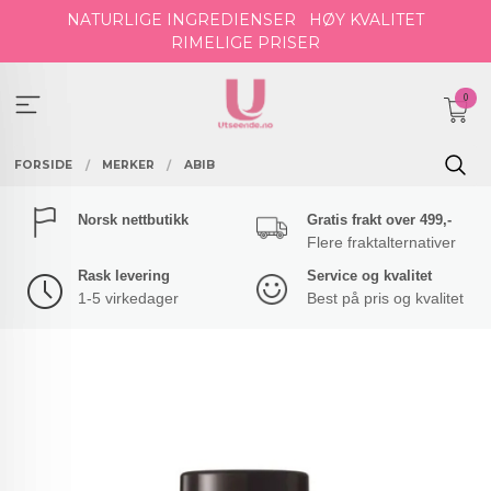
Gå
NATURLIGE INGREDIENSER
HØY KVALITET
til
RIMELIGE PRISER
innholdet
0
FORSIDE
MERKER
ABIB
Norsk nettbutikk
Gratis frakt over 499,-
Flere fraktalternativer
Rask levering
Service og kvalitet
1-5 virkedager
Best på pris og kvalitet