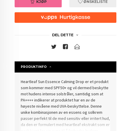
KJØP
ØNSKELISTE
DEL DETTE
PRODUKTINFO
Heartleaf Sun Essence Calming Drop er et produkt
som kommer med SPF50+ og vil dermed beskytte
mot hudens intense solstråler, samtidig som at
PA++++ indikerer at produktet har en av de
høyeste nivåene med UVA-beskyttelse. Denne
unike kombinasjonen av en essens og solkrem
passer perfekt til de med sensitiv eller irritert hud,
da den er formulert med heartleaf ekstrakt som er
godt kjent for sin evne til å forbedre hudens