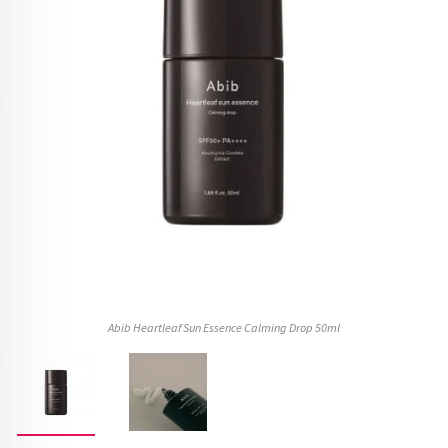
Abib Heartleaf Sun Essence Calming Drop 50ml