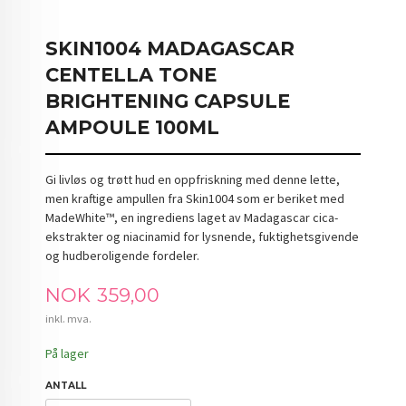
SKIN1004 MADAGASCAR
CENTELLA TONE
BRIGHTENING CAPSULE
AMPOULE 100ML
Gi livløs og trøtt hud en oppfriskning med denne lette,
men kraftige ampullen fra Skin1004 som er beriket med
MadeWhite™, en ingrediens laget av Madagascar cica-
ekstrakter og niacinamid for lysnende, fuktighetsgivende
og hudberoligende fordeler.
Pris
NOK
359,00
inkl. mva.
På lager
ANTALL