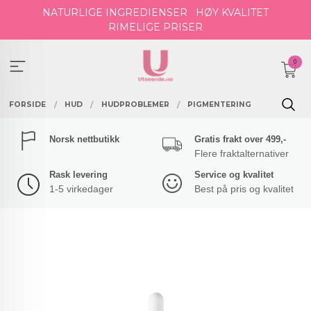
Gå
NATURLIGE INGREDIENSER
HØY KVALITET
til
RIMELIGE PRISER
innholdet
0
FORSIDE
HUD
HUDPROBLEMER
PIGMENTERING
Norsk nettbutikk
Gratis frakt over 499,-
Flere fraktalternativer
Rask levering
Service og kvalitet
1-5 virkedager
Best på pris og kvalitet