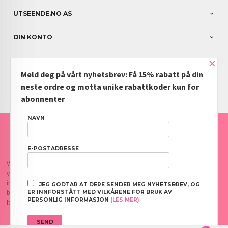
UTSEENDE.NO AS
DIN KONTO
×
NYHETSBREV
Meld deg på vårt nyhetsbrev: Få 15% rabatt på din
PARTNERE
neste ordre og motta unike rabattkoder kun for
abonnenter
NAVN
FRAKT
KJØPSBETINGELSER
SIKKERHET OG PERSONVERN
NYHETSBREV
BLOGG
OFTE STILTE SPØRSMÅL
E-POSTADRESSE
Vår nettbutikk bruker cookies slik at du får en bedre kjøpsopplevelse og vi kan
yte deg bedre service. Vi bruker cookies hovedsaklig til å lagre
innloggingsdetaljer og huske hva du har puttet i handlekurven din. Fortsett å
JEG GODTAR AT DERE SENDER MEG NYHETSBREV, OG
bruke siden som normalt om du godtar dette.
Les mer
eller
endre innstillinger
ER INNFORSTÅTT MED VILKÅRENE FOR BRUK AV
PERSONLIG INFORMASJON
(LES MER)
for cookies.