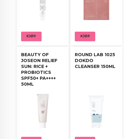
Bruksanvisning:
Påfør jevnt på huden etter rensing og toning for å
nyte fordelene av denne kraftige ampullen. Klapp
forsiktig for å fremme absorpsjon.
KJØP
KJØP
BEAUTY OF
ROUND LAB 1025
JOSEON RELIEF
DOKDO
SUN: RICE +
CLEANSER 150ML
PROBIOTICS
SPF50+ PA++++
50ML