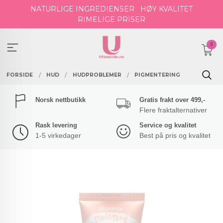
Gå
NATURLIGE INGREDIENSER
HØY KVALITET
til
RIMELIGE PRISER
innholdet
0
FORSIDE
HUD
HUDPROBLEMER
PIGMENTERING
Norsk nettbutikk
Gratis frakt over 499,-
Flere fraktalternativer
Rask levering
Service og kvalitet
1-5 virkedager
Best på pris og kvalitet