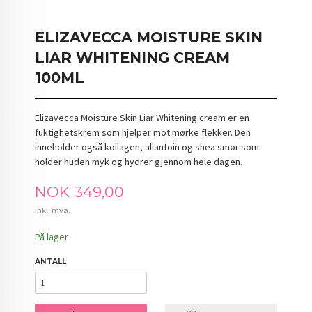
ELIZAVECCA MOISTURE SKIN
LIAR WHITENING CREAM
100ML
Elizavecca Moisture Skin Liar Whitening cream er en
fuktighetskrem som hjelper mot mørke flekker. Den
inneholder også kollagen, allantoin og shea smør som
holder huden myk og hydrer gjennom hele dagen.
Pris
NOK
349,00
inkl. mva.
På lager
ANTALL