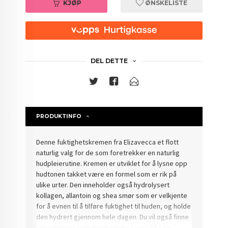
KJØP
ØNSKELISTE
DEL DETTE
PRODUKTINFO
Denne fuktighetskremen fra Elizavecca et flott
naturlig valg for de som foretrekker en naturlig
hudpleierutine. Kremen er utviklet for å lysne opp
hudtonen takket være en formel som er rik på
ulike urter. Den inneholder også hydrolysert
kollagen, allantoin og shea smør som er velkjente
for å evnen til å tilføre fuktighet til huden, og holde
den hydrert gjennom hele dagen. Du vil også finne
ingredienser som niacinamide, som vil ha en