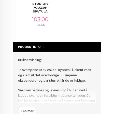
STUDIO17
MAKEUP
SPATULA
Tilbud
103,00
129,00
Rabatt
PRODUKTINFO
Bruksanvisning:
Ta svampene ut av esken. Dyppes i lunkent vann
og klem ut det overflødige. Svampene
ekspanderer og blir større når de er fuktige.
Sminken påføres og jevnes ut på huden ved å
klappe svampen forsiktig mot ansiktshuden. Du
kan bruke den runde siden på større områder som
kinn og panne. Spisse tuppen kan brukes på
Les mer
mindre områder som øyekrok og nesevinge.