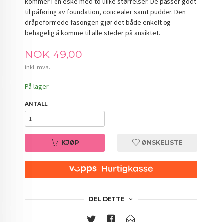
kommer i en eske med to ulike størrelser. De passer godt
til påføring av foundation, concealer samt pudder. Den
dråpeformede fasongen gjør det både enkelt og
behagelig å komme til alle steder på ansiktet.
Pris
NOK
49,00
inkl. mva.
På lager
ANTALL
KJØP
ØNSKELISTE
DEL DETTE