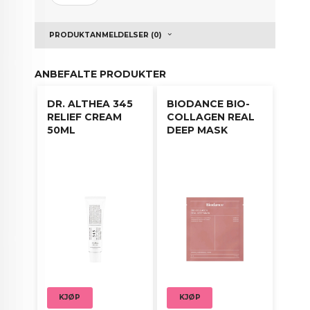
Vask svampene etter bruk og la lufttørke.
PRODUKTANMELDELSER (0)
Anbefalt såpe til pensler og svamper:
Studio17
Brush & Puff Cleanser
ANBEFALTE PRODUKTER
DR. ALTHEA 345
BIODANCE BIO-
Materiale: Silikon
RELIEF CREAM
COLLAGEN REAL
50ML
DEEP MASK
KJØP
KJØP