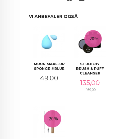
VI ANBEFALER OGSÅ
-20%
MUUN MAKE-UP
STUDIO17
SPONGE #BLUE
BRUSH & PUFF
CLEANSER
Pris
49,00
Tilbud
135,00
169,00
Rabatt
-20%