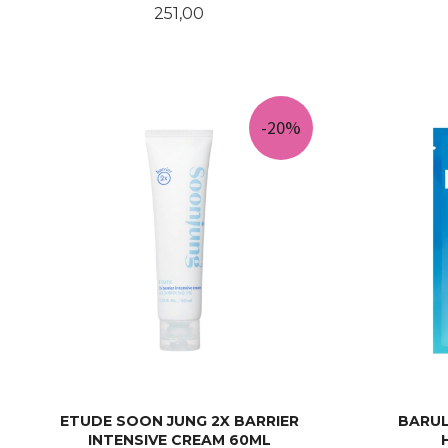
Pris
251,00
KJØP
-20%
ETUDE SOON JUNG 2X BARRIER
BARUL
INTENSIVE CREAM 60ML