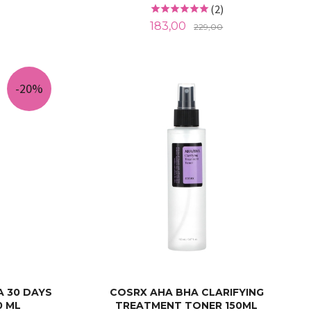
(2)
Tilbud
Rabatt
183,00
229,00
LES MER
-20%
A 30 DAYS
COSRX AHA BHA CLARIFYING
0 ML
TREATMENT TONER 150ML