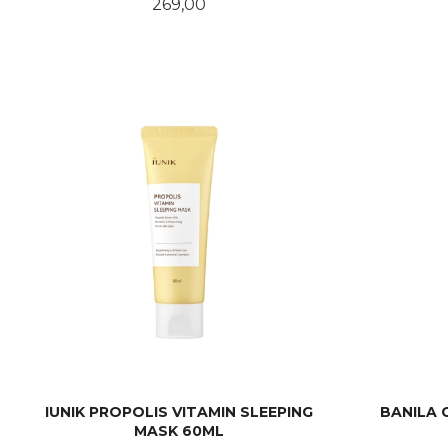
Pris
269,00
KJØP
IUNIK PROPOLIS VITAMIN SLEEPING
BANILA 
MASK 60ML