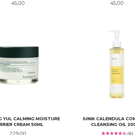
Pris
Pris
45,00
45,00
LES MER
LES MER
 YUL CALMING MOISTURE
IUNIK CALENDULA CO
RRIER CREAM 50ML
CLEANSING OIL 20
Pris
(6)
229,00