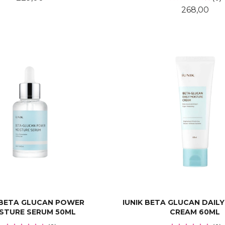
Pris
268,00
KJØP
KJØP
 BETA GLUCAN POWER
IUNIK BETA GLUCAN DAIL
STURE SERUM 50ML
CREAM 60ML