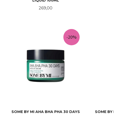
LIQUID 100ML
Pris
269,00
KJØP
-20%
SOME BY MI AHA BHA PHA 30 DAYS
SOME BY 