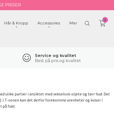
GE PRISER
0
Hår & Kropp
Accessories
Mer
Service og kvalitet
Best på pris og kvalitet
 ulike partier i ansiktet med vekselsvis oljete og tørr hud. Det
e). I T-sonen kan det derfor forekomme urenheter og kviser i
l på fukt.