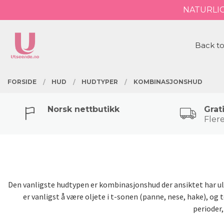
Gå
NATURLI
Lukk
til
innholdet
PRODUKTER
Back to
FORSIDE
HUD
HUDTYPER
KOMBINASJONSHUD
Norsk nettbutikk
Grat
Flere
Den vanligste hudtypen er kombinasjonshud der ansiktet har ulik
er vanligst å være oljete i t-sonen (panne, nese, hake), og
perioder,