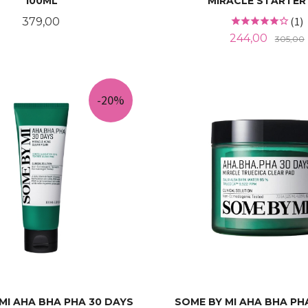
100ML
MIRACLE STARTER 
Pris
(1)
379,00
Tilbud
244,00
305,00
KJØP
LES MER
-20%
MI AHA BHA PHA 30 DAYS
SOME BY MI AHA BHA PH