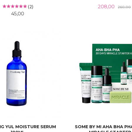
Tilbud
(2)
208,00
260,00
Pris
45,00
LES MER
KJØP
G YUL MOISTURE SERUM
SOME BY MI AHA BHA PH