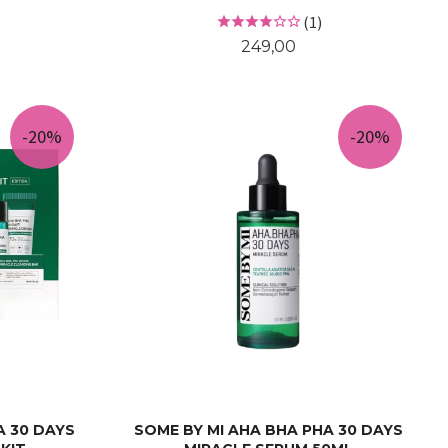
Rabatt
(1)
Pris
249,00
KJØP
-20%
-20%
A 30 DAYS
SOME BY MI AHA BHA PHA 30 DAYS