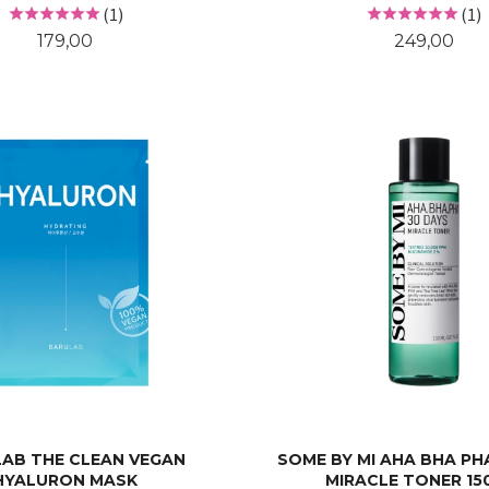
(1)
(1)
Pris
Pris
179,00
249,00
KJØP
KJØP
AB THE CLEAN VEGAN
SOME BY MI AHA BHA PH
HYALURON MASK
MIRACLE TONER 15