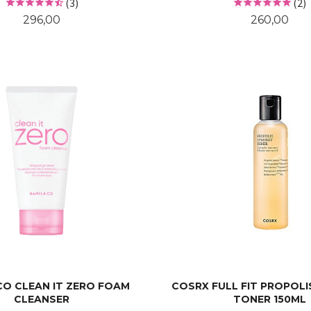
(3)
(2)
Pris
Pris
296,00
260,00
LES MER
KJØP
CO CLEAN IT ZERO FOAM
COSRX FULL FIT PROPOLI
CLEANSER
TONER 150ML