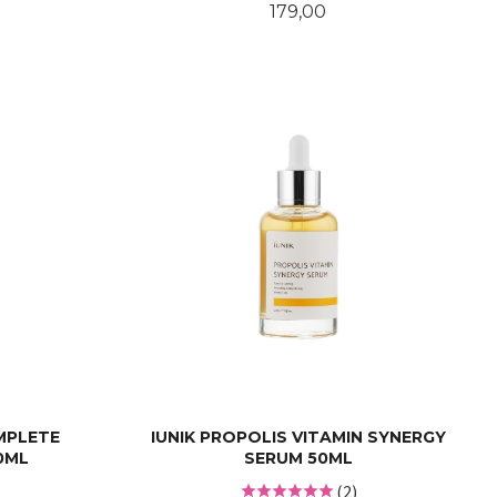
Pris
179,00
LES MER
MPLETE
IUNIK PROPOLIS VITAMIN SYNERGY
0ML
SERUM 50ML
(2)