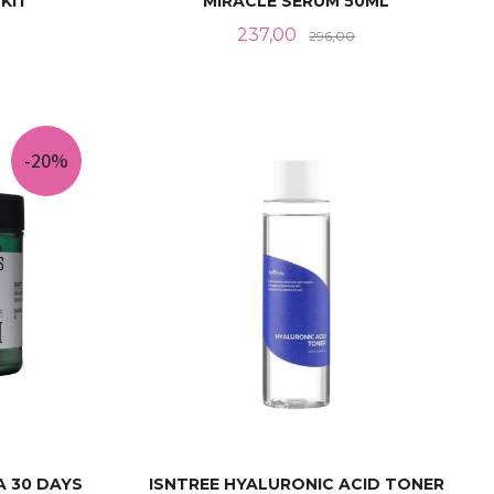
KIT
MIRACLE SERUM 50ML
Tilbud
Rabatt
237,00
296,00
Rabatt
KJØP
-20%
A 30 DAYS
ISNTREE HYALURONIC ACID TONER