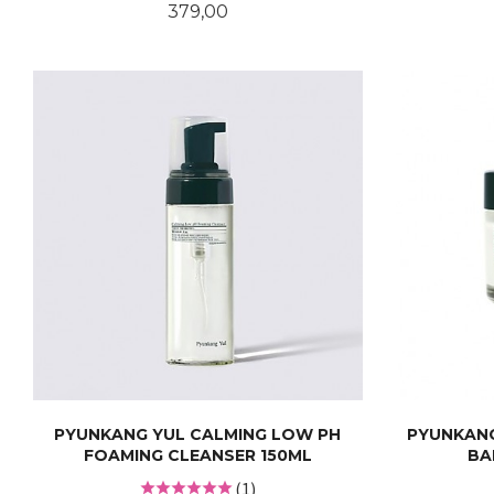
Pris
379,00
KJØP
PYUNKANG YUL CALMING LOW PH
PYUNKANG
FOAMING CLEANSER 150ML
BA
(1)