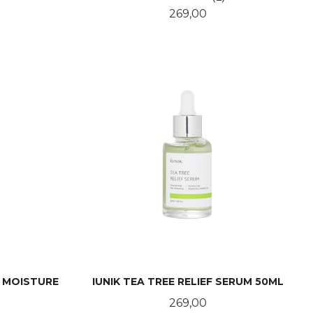
Pris
269,00
KJØP
Y MOISTURE
IUNIK TEA TREE RELIEF SERUM 50ML
Pris
269,00