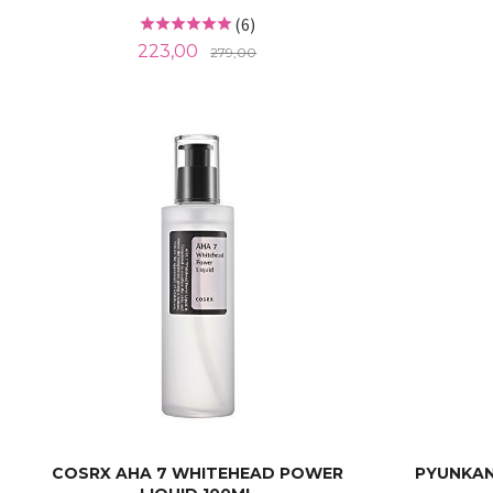
(6)
Tilbud
Rabatt
223,00
279,00
KJØP
COSRX AHA 7 WHITEHEAD POWER
PYUNKAN