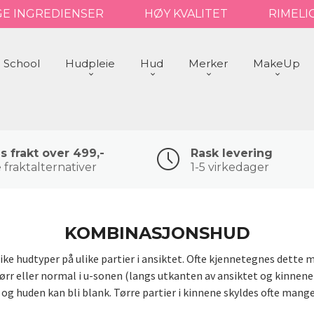
GE INGREDIENSER
HØY KVALITET
RIMELI
 School
Hudpleie
Hud
Merker
MakeUp
is frakt over 499,-
Rask levering
 fraktalternativer
1-5 virkedager
KOMBINASJONSHUD
e hudtyper på ulike partier i ansiktet. Ofte kjennetegnes dette med
 tørr eller normal i u-sonen (langs utkanten av ansiktet og kinnen
 og huden kan bli blank. Tørre partier i kinnene skyldes ofte mange