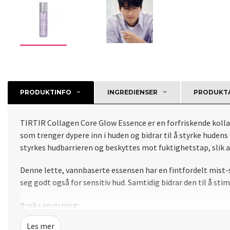
PRODUKTINFO
INGREDIENSER
PRODUKTA
TIRTIR Collagen Core Glow Essence er en forfriskende koll
som trenger dypere inn i huden og bidrar til å styrke hudens
styrkes hudbarrieren og beskyttes mot fuktighetstap, slik 
Denne lette, vannbaserte essensen har en fintfordelt mist-s
seg godt også for sensitiv hud. Samtidig bidrar den til å 
Bruksanvisning:
Les mer
Spray essensen over hele ansiktet fra ca. 20 cm avstand, og 