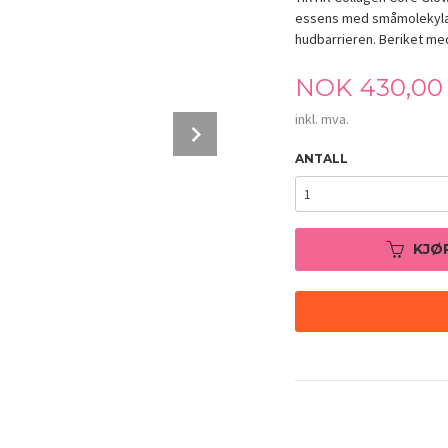
essens med småmolekylær
hudbarrieren. Beriket med
Pris
NOK
430,00
inkl. mva.
Next
ANTALL
KJØ
TIRTIR Collagen Core Glow Essence 120ml