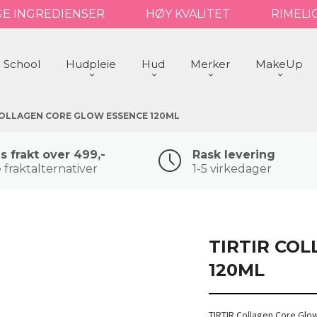
GE INGREDIENSER
HØY KVALITET
RIMELI
 School
Hudpleie
Hud
Merker
MakeUp
COLLAGEN CORE GLOW ESSENCE 120ML
is frakt over 499,-
Rask levering
 fraktalternativer
1-5 virkedager
TIRTIR CO
120ML
TIRTIR Collagen Core Gl