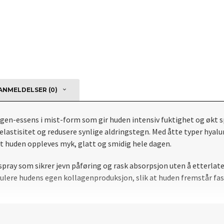
NMELDELSER (0)
agen-essens i mist-form som gir huden intensiv fuktighet og økt
 elastisitet og redusere synlige aldringstegn. Med åtte typer hyal
at huden oppleves myk, glatt og smidig hele dagen.
pray som sikrer jevn påføring og rask absorpsjon uten å etterlate
stimulere hudens egen kollagenproduksjon, slik at huden fremstår 
klapp forsiktig inn for bedre absorpsjon. Kan brukes både morgen o