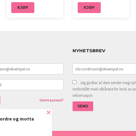
KJØP
KJØP
NYHETSBREV
Jeg godtar at dere sender meg nyh
innforstått med vilkårene for bruk av p
informasjon
Glemt passord?
×
e ordre og motta