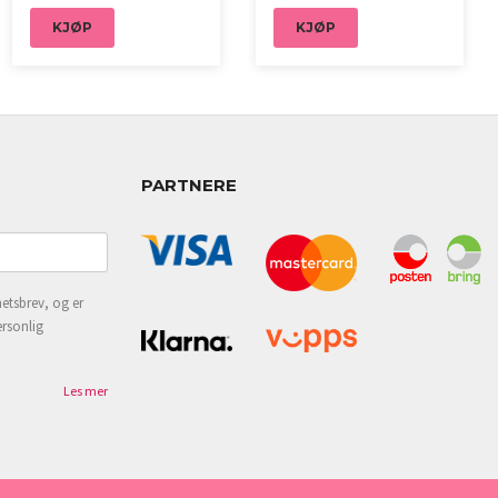
KJØP
KJØP
PARTNERE
etsbrev, og er
ersonlig
Les mer