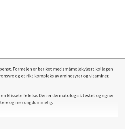
 spenst. Formelen er beriket med småmolekylært kollagen
uronsyre og et rikt kompleks av aminosyrer og vitaminer,
 en klissete følelse. Den er dermatologisk testet og egner
fastere og mer ungdommelig.
g kveld, samt i løpet av dagen for ekstra fuktighet og glød.