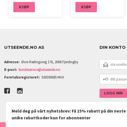
KJØP
KJØP
UTSEENDE.NO AS
DIN KONTO
E-
Adresse:
Øvre Rælingsveg 176, 2008 Fjerdingby
POSTADRESSE
E-post:
kundeservice@utseende.no
DITT
Foretaksregisteret:
926590685 MVA
PASSORD
Meld deg på vårt nyhetsbrev: Få 15% rabatt på din nest
unike rabattkoder kun for abonnenter