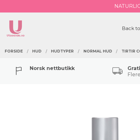
Gå
NATURLI
Lukk
til
innholdet
PRODUKTER
Back to
FORSIDE
HUD
HUDTYPER
NORMAL HUD
TIRTIR 
Norsk nettbutikk
Grat
Flere