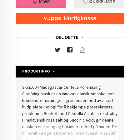
KJØP
ØNSKELISTE
DEL DETTE
PRODUKTINFO
Skin1004 Madagascar Centella Poremizing
Clarifying Mask er en innovativ ansiktsmaske som
kombinerer naturlige ingredienser med avansert
hudpleieteknologi for å bekjempe porerelaterte
problemer. Beriket med Centella Asiatica-ekstrakt,
Himalayansk rosa salt og Succinic Acid, gir denne
masken en kraftig og balansert effekt på huden. De
mineralrike egenskapene til Himalayansk rosa salt
bidrar til å rense porene dypt, mens Succinic Acid