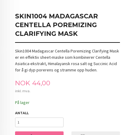
SKIN1004 MADAGASCAR
CENTELLA POREMIZING
CLARIFYING MASK
Skin1004 Madagascar Centella Poremizing Clarifying Mask
er en effektiv sheet-maske som kombinerer Centella
Asiatica-ekstrakt, Himalayansk rosa salt og Succinic Acid
for å gi dyp porerens og stramme opp huden.
Pris
NOK
44,00
inkl. mva.
På lager
ANTALL