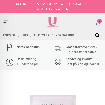
Gå
NATURLIGE INGREDIENSER
HØY KVALITET
til
RIMELIGE PRISER
innholdet
0
FORSIDE
HUD
HUDTYPER
NORMAL HUD
Norsk nettbutikk
Gratis frakt over 499,-
Flere fraktalternativer
Rask levering
Service og kvalitet
1-5 virkedager
Best på pris og kvalitet