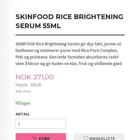
SKINFOOD RICE BRIGHTENING
SERUM 55ML
SKINFOOD Rice Brightening Serum gir dyp fukt, jevner ut
hudtonen og minimerer porer med Rice Pore Complex,
PHA og protease. Den lette formelen absorberes raskt
uten å klisse og gir huden en klar, frisk og strålende glød.
Tilbud
NOK
271,00
Førpris:
339,00
Rabatt
inkl. mva.
På lager
ANTALL
KJØP
ØNSKELISTE