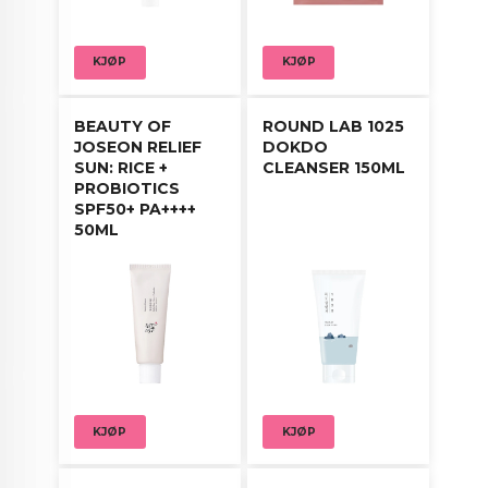
Rull eller massér forsiktig langs hudens tekstur
for optimal absorpsjon.
KJØP
KJØP
Fortsett med fuktighetskrem.
BEAUTY OF
ROUND LAB 1025
JOSEON RELIEF
DOKDO
SUN: RICE +
CLEANSER 150ML
PROBIOTICS
SPF50+ PA++++
50ML
KJØP
KJØP