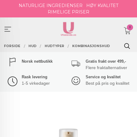
Gå
NATURLIGE INGREDIENSER
HØY KVALITET
til
RIMELIGE PRISER
innholdet
0
FORSIDE
HUD
HUDTYPER
KOMBINASJONSHUD
Norsk nettbutikk
Gratis frakt over 499,-
Flere fraktalternativer
Rask levering
Service og kvalitet
1-5 virkedager
Best på pris og kvalitet