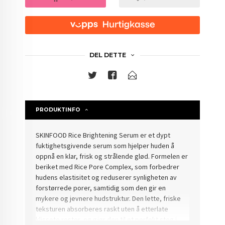
DEL DETTE
PRODUKTINFO
SKINFOOD Rice Brightening Serum er et dypt
fuktighetsgivende serum som hjelper huden å
oppnå en klar, frisk og strålende glød. Formelen er
beriket med Rice Pore Complex, som forbedrer
hudens elastisitet og reduserer synligheten av
forstørrede porer, samtidig som den gir en
mykere og jevnere hudstruktur. Den lette, friske
teksturen absorberes raskt uten å etterlate
klissete rester, og gjør den til et perfekt steg i