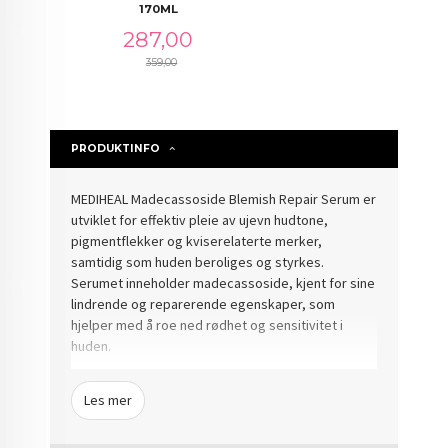
170ML
Tilbud
287,00
359,00
Rabatt
PRODUKTINFO
MEDIHEAL Madecassoside Blemish Repair Serum er
utviklet for effektiv pleie av ujevn hudtone,
pigmentflekker og kviserelaterte merker,
samtidig som huden beroliges og styrkes.
Serumet inneholder madecassoside, kjent for sine
lindrende og reparerende egenskaper, som
hjelper med å roe ned rødhet og sensitivitet i
huden.
Den lette, ikke-klebrige teksturen trekker raskt inn
Les mer
og etterlater huden behagelig, balansert og klar
for videre hudpleie. Ved regelmessig bruk bidrar
serumet til en klarere, jevnere og mer raffinert