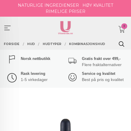
Gå
NATURLIGE INGREDIENSER
HØY KVALITET
til
RIMELIGE PRISER
innholdet
0
FORSIDE
HUD
HUDTYPER
KOMBINASJONSHUD
Norsk nettbutikk
Gratis frakt over 499,-
Flere fraktalternativer
Rask levering
Service og kvalitet
1-5 virkedager
Best på pris og kvalitet