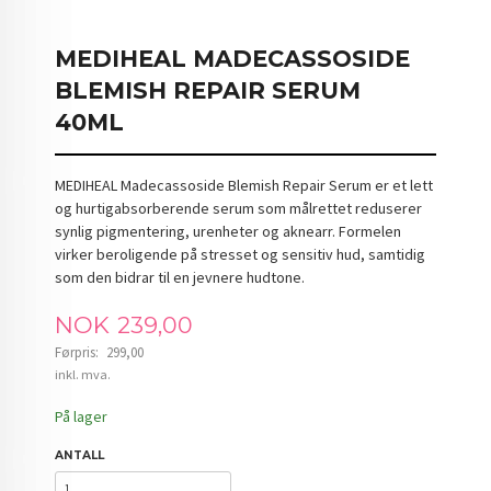
MEDIHEAL MADECASSOSIDE
BLEMISH REPAIR SERUM
40ML
MEDIHEAL Madecassoside Blemish Repair Serum er et lett
og hurtigabsorberende serum som målrettet reduserer
synlig pigmentering, urenheter og aknearr. Formelen
virker beroligende på stresset og sensitiv hud, samtidig
som den bidrar til en jevnere hudtone.
Tilbud
NOK
239,00
Førpris:
299,00
Rabatt
inkl. mva.
På lager
ANTALL