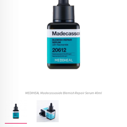
MEDIHEAL Madecassoside Blemish Repair Serum 40ml